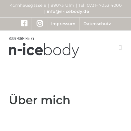
Zum
Kornhausgasse 9 | 89073 Ulm | Tel: 0731- 7053 4000
Inhalt
|
info@n-icebody.de
springen
Impressum
Datenschutz
Über mich