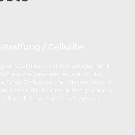
straffung / Cellulite
ht gleich Cellulite – und dementsprechend
rschiedliche Lösungen an wie z.B. die
ie, Onda Coolwaves und/oder die Meso- &
as gleiche gilt für eine nicht-chirurgische
 (z.B. nach Schwangerschaft, Arme…).