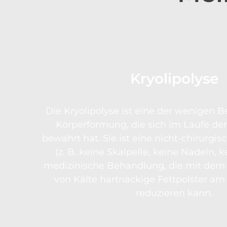
Kryolipolyse
Die Kryolipolyse ist eine der wenigen 
Körperformung, die sich im Laufe der
bewährt hat. Sie ist eine nicht-chirurgis
(z. B. keine Skalpelle, keine Nadeln, 
medizinische Behandlung, die mit dem 
von Kälte hartnäckige Fettpolster am 
reduzieren kann.