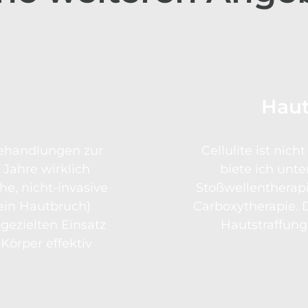
Haut
Behandlungen zur
Cellulite ist nic
 Jahre wirklich
biete ich unte
che, nicht-invasive
Stoßwellentherap
kein Hautbruch)
Carboxytherapie. D
gezielten Einsatz
Hautstraffung
Körper effektiv